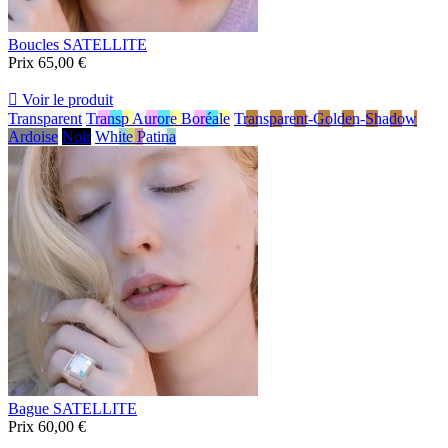
Boucles SATELLITE
Prix
65,00 €

Voir le produit
Transparent
Transp Aurore Boréale
Transparent-Golden-Shadow
Ardoise
Noir
White Patina
Bague SATELLITE
Prix
60,00 €