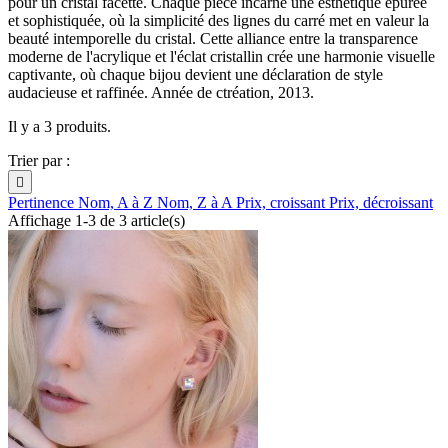
pour un cristal facetté. Chaque pièce incarne une esthétique épurée
et sophistiquée, où la simplicité des lignes du carré met en valeur la
beauté intemporelle du cristal. Cette alliance entre la transparence
moderne de l'acrylique et l'éclat cristallin crée une harmonie visuelle
captivante, où chaque bijou devient une déclaration de style
audacieuse et raffinée. Année de ctréation, 2013.
Il y a 3 produits.
Trier par :

Pertinence
Nom, A à Z
Nom, Z à A
Prix, croissant
Prix, décroissant
Affichage 1-3 de 3 article(s)