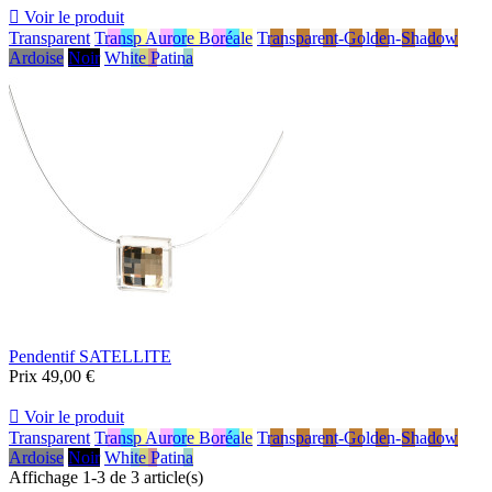

Voir le produit
Transparent
Transp Aurore Boréale
Transparent-Golden-Shadow
Ardoise
Noir
White Patina
Pendentif SATELLITE
Prix
49,00 €

Voir le produit
Transparent
Transp Aurore Boréale
Transparent-Golden-Shadow
Ardoise
Noir
White Patina
Affichage 1-3 de 3 article(s)