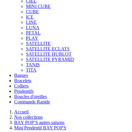
CIEL
MINI CUBE
CUBE
ICE
LINE
LUNA
PETAL
PLAY
SATELLITE
SATELLITE ECLATS
SATELLITE HUBLOT
SATELLITE PYRAMID
TANIS
TITA
Bagues
Bracelets
Colliers
Pendentifs
Boucles d'oreilles
Commande Rapide
Accueil
Nos collections
BAY POP’S autres saisons
Mini Pendentif BAY POP'S