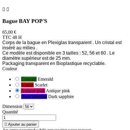


Bague BAY POP'S
65,00 €
TTC
48 H
Corps de la bague en Plexiglas transparent . Un cristal est
inséré au milieu .
Ce modèle est disponible en 3 tailles : 52, 56 et 60 . Le
diamètre supérieur est de 25 mm.
Packaging transparent en Bioplastique recyclable.
Couleur
Emerald
Emerald
Scarlet
Scarlet
Antique pink
Antique pink
Dark sapphire
Dark sapphire
Dimension
Quantité

Ajouter au panier