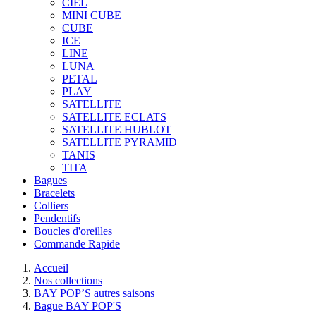
CIEL
MINI CUBE
CUBE
ICE
LINE
LUNA
PETAL
PLAY
SATELLITE
SATELLITE ECLATS
SATELLITE HUBLOT
SATELLITE PYRAMID
TANIS
TITA
Bagues
Bracelets
Colliers
Pendentifs
Boucles d'oreilles
Commande Rapide
Accueil
Nos collections
BAY POP’S autres saisons
Bague BAY POP'S