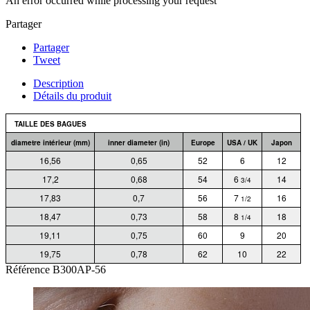
An error occurred while processing your request
Partager
Partager
Tweet
Description
Détails du produit
TAILLE DES BAGUES
diametre intérieur (mm)
inner diameter (in)
Europe
USA / UK
Japon
16,56
0,65
52
6
12
17,2
0,68
54
6
14
3/4
17,83
0,7
56
7
16
1/2
18,47
0,73
58
8
18
1/4
19,11
0,75
60
9
20
19,75
0,78
62
10
22
Référence
B300AP-56