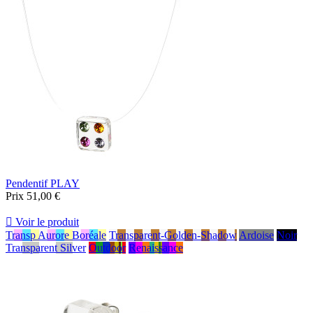
Pendentif PLAY
Prix
51,00 €

Voir le produit
Transp Aurore Boréale
Transparent-Golden-Shadow
Ardoise
Noir
Transparent Silver
Outdoor
Renaissance