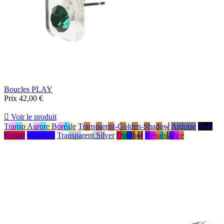
Boucles PLAY
Prix
42,00 €

Voir le produit
Transp Aurore Boréale
Transparent-Golden-Shadow
Ardoise
Noir
Rouge
Sapphire
Transparent Silver
Outdoor
Renaissance