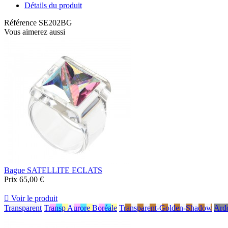
Détails du produit
Référence
SE202BG
Vous aimerez aussi
Bague SATELLITE ECLATS
Prix
65,00 €

Voir le produit
Transparent
Transp Aurore Boréale
Transparent-Golden-Shadow
Ardo