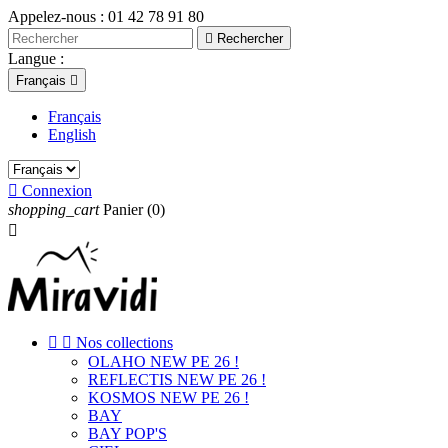
Appelez-nous :
01 42 78 91 80

Rechercher
Langue :
Français

Français
English

Connexion
shopping_cart
Panier
(0)



Nos collections
OLAHO NEW PE 26 !
REFLECTIS NEW PE 26 !
KOSMOS NEW PE 26 !
BAY
BAY POP'S