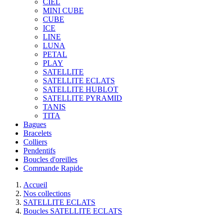
CIEL
MINI CUBE
CUBE
ICE
LINE
LUNA
PETAL
PLAY
SATELLITE
SATELLITE ECLATS
SATELLITE HUBLOT
SATELLITE PYRAMID
TANIS
TITA
Bagues
Bracelets
Colliers
Pendentifs
Boucles d'oreilles
Commande Rapide
Accueil
Nos collections
SATELLITE ECLATS
Boucles SATELLITE ECLATS