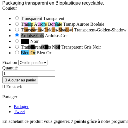
Packaging transparent en Bioplastique recyclable.
Couleur
Transparent
Transparent
Transp Aurore Boréale
Transp Aurore Boréale
Transparent-Golden-Shadow
Transparent-Golden-Shadow
Ardoise-Gris
Ardoise-Gris
Noir
Noir
Transparent Gris Noir
Transparent Gris Noir
Bleu Or
Bleu Or
Fixation
Quantité

Ajouter au panier

En stock
Partager
Partager
Tweet
En achetant ce produit vous gagnerez
7 points
grâce à notre programme