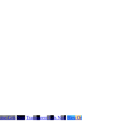
ise-Gris
Noir
Transparent Gris Noir
Bleu Or