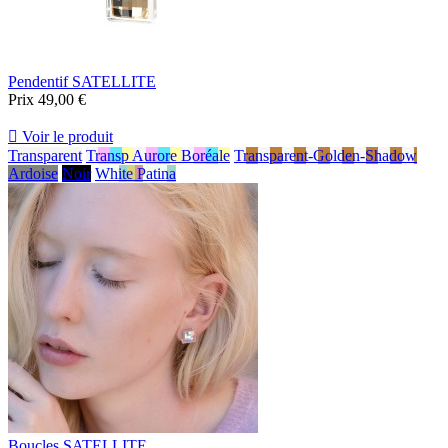
Pendentif SATELLITE
Prix
49,00 €

Voir le produit
Transparent
Transp Aurore Boréale
Transparent-Golden-Shadow
Ardoise
Noir
White Patina
Boucles SATELLITE