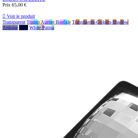
Prix
65,00 €

Voir le produit
Transparent
Transp Aurore Boréale
Transparent-Golden-Shadow
Ardoise
Noir
White Patina