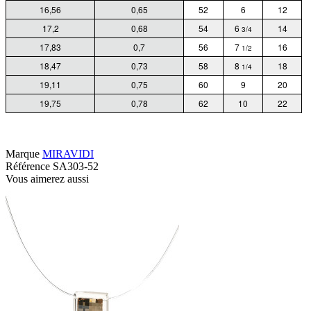
16,56
0,65
52
6
12
17,2
0,68
54
6
14
3/4
17,83
0,7
56
7
16
1/2
18,47
0,73
58
8
18
1/4
19,11
0,75
60
9
20
19,75
0,78
62
10
22
Marque
MIRAVIDI
Référence
SA303-52
Vous aimerez aussi