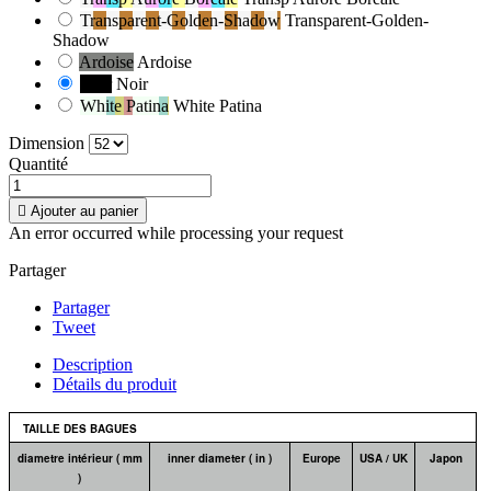
Transparent-Golden-Shadow
Transparent-Golden-
Shadow
Ardoise
Ardoise
Noir
Noir
White Patina
White Patina
Dimension
Quantité

Ajouter au panier
An error occurred while processing your request
Partager
Partager
Tweet
Description
Détails du produit
TAILLE DES BAGUES
diametre intérieur ( mm
inner diameter ( in )
Europe
USA / UK
Japon
)