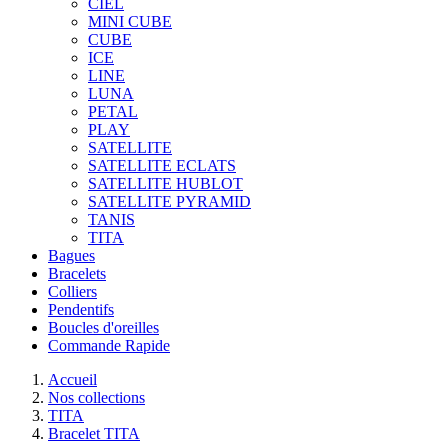
CIEL
MINI CUBE
CUBE
ICE
LINE
LUNA
PETAL
PLAY
SATELLITE
SATELLITE ECLATS
SATELLITE HUBLOT
SATELLITE PYRAMID
TANIS
TITA
Bagues
Bracelets
Colliers
Pendentifs
Boucles d'oreilles
Commande Rapide
Accueil
Nos collections
TITA
Bracelet TITA