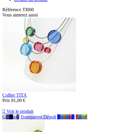
Référence
TI000
Vous aimerez aussi
Collier TITA
Prix
81,00 €

Voir le produit
Gris-noir
Transparent Dépoli
Pigmenté
Patiné