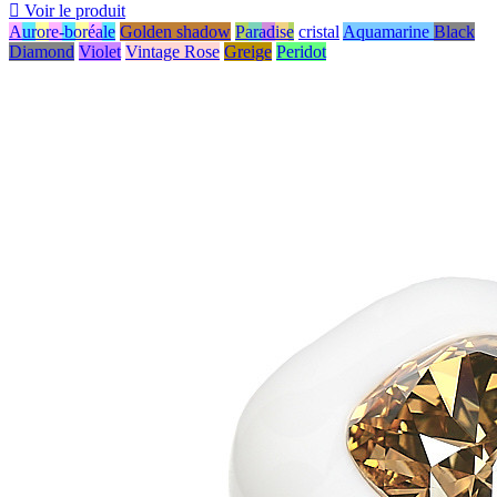

Voir le produit
Aurore-boréale
Golden shadow
Paradise
cristal
Aquamarine
Black
Diamond
Violet
Vintage Rose
Greige
Peridot