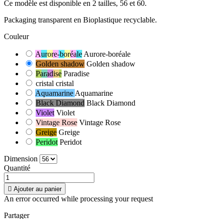
Ce modèle est disponible en 2 tailles, 56 et 60.
Packaging transparent en Bioplastique recyclable.
Couleur
Aurore-boréale
Aurore-boréale
Golden shadow
Golden shadow
Paradise
Paradise
cristal
cristal
Aquamarine
Aquamarine
Black Diamond
Black Diamond
Violet
Violet
Vintage Rose
Vintage Rose
Greige
Greige
Peridot
Peridot
Dimension
Quantité

Ajouter au panier
An error occurred while processing your request
Partager