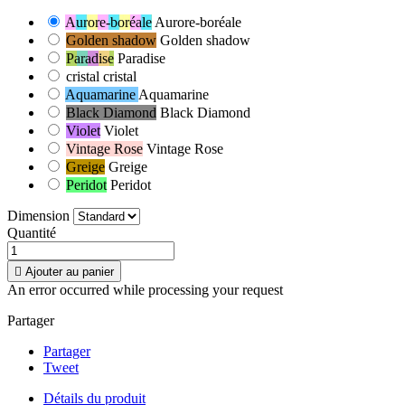
Aurore-boréale
Aurore-boréale
Golden shadow
Golden shadow
Paradise
Paradise
cristal
cristal
Aquamarine
Aquamarine
Black Diamond
Black Diamond
Violet
Violet
Vintage Rose
Vintage Rose
Greige
Greige
Peridot
Peridot
Dimension
Quantité

Ajouter au panier
An error occurred while processing your request
Partager
Partager
Tweet
Détails du produit