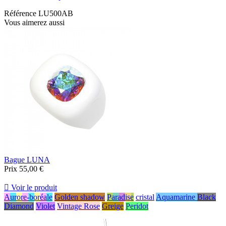
Référence
LU500AB
Vous aimerez aussi
Bague LUNA
Prix
55,00 €

Voir le produit
Aurore-boréale
Golden shadow
Paradise
cristal
Aquamarine
Black
Diamond
Violet
Vintage Rose
Greige
Peridot