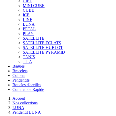
CIEL
MINI CUBE
CUBE
ICE
LINE
LUNA
PETAL
PLAY
SATELLITE
SATELLITE ECLATS
SATELLITE HUBLOT
SATELLITE PYRAMID
TANIS
TITA
Bagues
Bracelets
Colliers
Pendentifs
Boucles d'oreilles
Commande Rapide
Accueil
Nos collections
LUNA
Pendentif LUNA